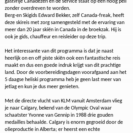
gastvrije Canadezen en de service staat op een hoog peil
zonder overdreven te worden.
Berg-en Skigids Edward Bekker, zelf Canada-freak, heeft
deze skireis met zorg samengesteld met de ervaring van
meer dan 20 jaar skiën in Canada in de broekzak. Hij is
ook je gids, chauffeur en reisleider op deze trip.
Het interessante van dit programma is dat je naast
heerlijk on en off piste skiën ook een fantastische reis
maakt en dus een goede indruk krijgt van dit prachtige
land. Door de voorbereidingsdagen voorafgaand aan het
5 daagse heliski programma heb je geen last meer van
jetlag en kun je dus meer genieten.
Met de directe vlucht van KLM vanuit Amsterdam vlieg
je naar Calgary, bekend van de Olympic Oval waar
schaatster Yvonne van Gennip in 1988 drie gouden
medailles behaalde. Calgary is enorm gegroeid door de
olieproductie in Alberta; er heerst een echte