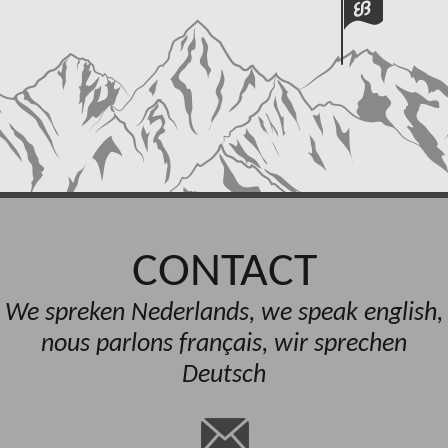
CONTACT
We spreken Nederlands, we speak english,
nous parlons français, wir sprechen
Deutsch