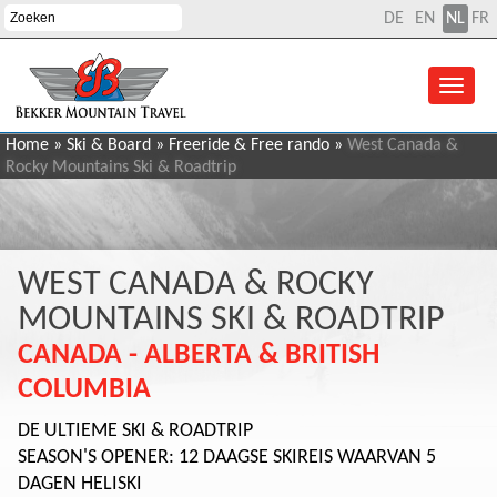
DE
EN
NL
FR
Home
»
Ski & Board
»
Freeride & Free rando
»
West Canada &
Rocky Mountains Ski & Roadtrip
WEST CANADA & ROCKY
MOUNTAINS SKI & ROADTRIP
CANADA - ALBERTA & BRITISH
COLUMBIA
DE ULTIEME SKI & ROADTRIP
SEASON'S OPENER: 12 DAAGSE SKIREIS WAARVAN 5
DAGEN HELISKI