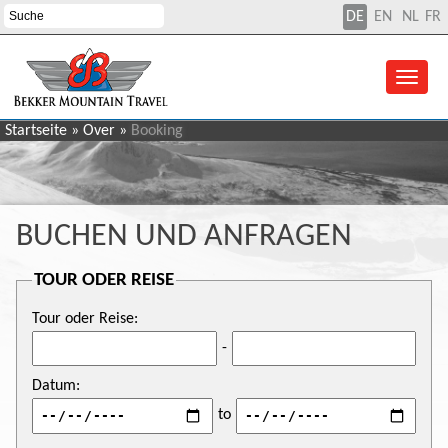
DE
EN
NL
FR
Startseite
»
Over
»
Booking
BUCHEN UND ANFRAGEN
TOUR ODER REISE
Tour oder Reise:
-
Datum:
to