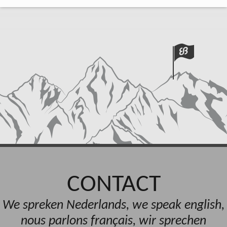
CONTACT
We spreken Nederlands, we speak english,
nous parlons français, wir sprechen