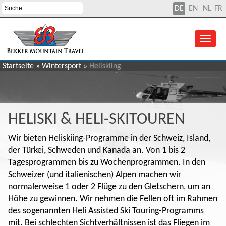
DE
EN
NL
FR
Startseite
»
Wintersport
»
Heliskiing
HELISKI & HELI-SKITOUREN
Wir bieten Heliskiing-Programme in der Schweiz, Island,
der Türkei, Schweden und Kanada an. Von 1 bis 2
Tagesprogrammen bis zu Wochenprogrammen. In den
Schweizer (und italienischen) Alpen machen wir
normalerweise 1 oder 2 Flüge zu den Gletschern, um an
Höhe zu gewinnen. Wir nehmen die Fellen oft im Rahmen
des sogenannten Heli Assisted Ski Touring-Programms
mit. Bei schlechten Sichtverhältnissen ist das Fliegen im