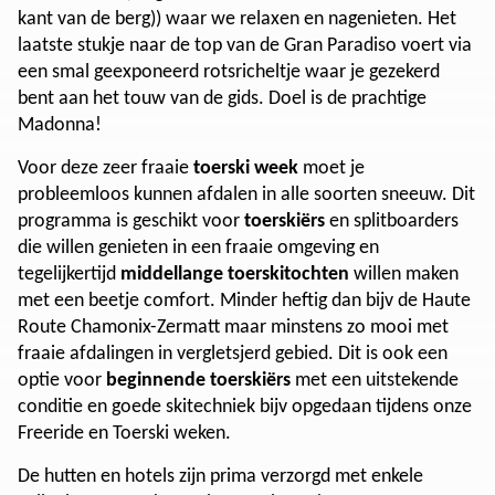
kant van de berg)) waar we relaxen en nagenieten. Het
laatste stukje naar de top van de Gran Paradiso voert via
een smal geexponeerd rotsricheltje waar je gezekerd
bent aan het touw van de gids. Doel is de prachtige
Madonna!
Voor deze zeer fraaie
toerski week
moet je
probleemloos kunnen afdalen in alle soorten sneeuw. Dit
programma is geschikt voor
toerskiërs
en splitboarders
die willen genieten in een fraaie omgeving en
tegelijkertijd
middellange toerskitochten
willen maken
met een beetje comfort. Minder heftig dan bijv de Haute
Route Chamonix-Zermatt maar minstens zo mooi met
fraaie afdalingen in vergletsjerd gebied. Dit is ook een
optie voor
beginnende toerskiërs
met een uitstekende
conditie en goede skitechniek bijv opgedaan tijdens onze
Freeride en Toerski weken.
De hutten en hotels zijn prima verzorgd met enkele