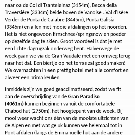
naar oa de Col di Tsanteleinaz (3154m), Becca della
Traversière (3334m) beide boven de Vanoise ..Val d'Isère!
Verder de Punta de Calabre (3445m), Punta Galisia
(3346m) en allen met mooie afdalingen op het noorden.
Het is niet ongewoon firnschnee/springsnow en poeder
op dezelfde dag te skiën. Groot voordeel is dat je met
een lichte dagrugzak onderweg bent. Halverwege de
week gaan we via de Gran Vaudale met een omweg terug
naar het dal. Een biertje op het terras zal goed smaken!
We overnachten in een prettig hotel met alle comfort en
alweer een prima keuken.
Inmiddels zijn we goed geacclimatiseerd, zodat we fit
aan de overschrijding van de
Gran Paradiso
(4061m)
kunnen beginnen vanuit de comfortabele
Chabod hut (2750m), het hoogtepunt van de week. Bij
mooi weer wacht ons één van de mooiste uitzichten van
de Alpen en met wat geluk kunnen we helemaal tot in
Pont afdalen (langs de Emmanuelle hut aan de andere