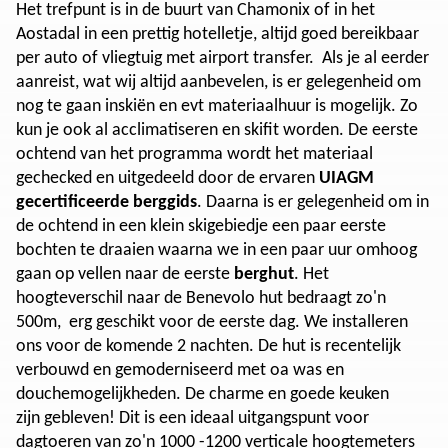
Het trefpunt is in de buurt van Chamonix of in het
Aostadal in een prettig hotelletje, altijd goed bereikbaar
per auto of vliegtuig met airport transfer. Als je al eerder
aanreist, wat wij altijd aanbevelen, is er gelegenheid om
nog te gaan inskiën en evt materiaalhuur is mogelijk. Zo
kun je ook al acclimatiseren en skifit worden. De eerste
ochtend van het programma wordt het materiaal
gechecked en uitgedeeld door de ervaren
UIAGM
gecertificeerde berggids
. Daarna is er gelegenheid om in
de ochtend in een klein skigebiedje een paar eerste
bochten te draaien waarna we in een paar uur omhoog
gaan op vellen naar de eerste
berghut
. Het
hoogteverschil naar de Benevolo hut bedraagt zo'n
500m, erg geschikt voor de eerste dag. We installeren
ons voor de komende 2 nachten. De hut is recentelijk
verbouwd en gemoderniseerd met oa was en
douchemogelijkheden. De charme en goede keuken
zijn gebleven! Dit is een ideaal uitgangspunt voor
dagtoeren van zo'n 1000 -1200 verticale hoogtemeters