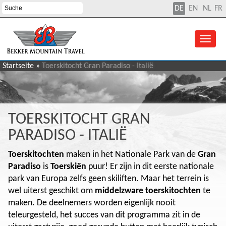
DE
EN
NL
FR
Startseite
»
Toerskitocht Gran Paradiso - Italië
TOERSKITOCHT GRAN
PARADISO - ITALIË
Toerskitochten
maken in het Nationale Park van de
Gran
Paradiso
is
Toerskiën
puur! Er zijn in dit eerste nationale
park van Europa zelfs geen skiliften. Maar het terrein is
wel uiterst geschikt om
middelzware toerskitochten
te
maken. De deelnemers worden eigenlijk nooit
teleurgesteld, het succes van dit programma zit in de