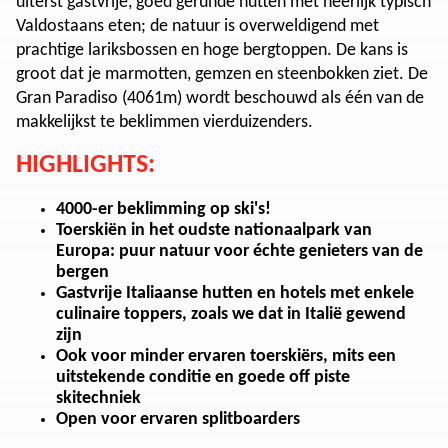
uiterst gastvrije, goed gerunde hutten met heerlijk typisch
Valdostaans eten; de natuur is overweldigend met
prachtige lariksbossen en hoge bergtoppen. De kans is
groot dat je marmotten, gemzen en steenbokken ziet. De
Gran Paradiso (4061m) wordt beschouwd als één van de
makkelijkst te beklimmen vierduizenders.
HIGHLIGHTS:
4000-er beklimming op ski's!
Toerskiën in het oudste nationaalpark van
Europa: puur natuur voor échte genieters van de
bergen
Gastvrije Italiaanse hutten en hotels met enkele
culinaire toppers, zoals we dat in Italië gewend
zijn
Ook voor minder ervaren toerskiërs, mits een
uitstekende conditie en goede off piste
skitechniek
Open voor ervaren splitboarders