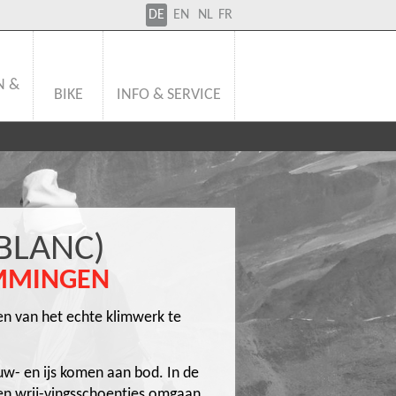
DE
EN
NL
FR
N &
BIKE
INFO & SERVICE
BLANC)
IMMINGEN
en van het echte klimwerk te
euw- en ijs komen aan bod. In de
 en wrij-vingsschoentjes omgaan