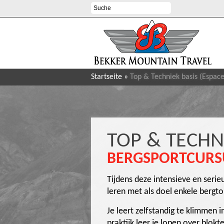
Startseite
»
Top & Techniek basis (Espac
TOP & TECHN
BERGSPORTCURS
Tijdens deze intensieve en seri
leren met als doel enkele bergt
Je leert zelfstandig te klimmen 
praktijk leer je lopen over blo