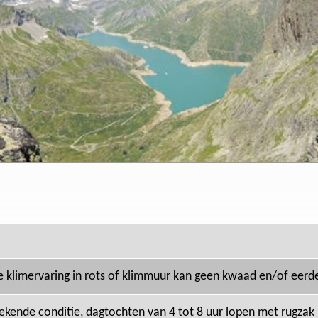
e klimervaring in rots of klimmuur kan geen kwaad en/of eerde
tekende conditie, dagtochten van 4 tot 8 uur lopen met rugzak