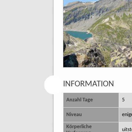
INFORMATION
Anzahl Tage
5
Niveau
enig
Körperliche
uits