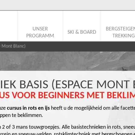
UNSER
BERGSTEIGE
SKI & BOARD
PROGRAMM
TREKKING
e Mont Blanc)
IEK BASIS (ESPACE MONT 
US VOOR BEGINNERS MET BEKL
euze
cursus in rots en ijs
heeft u de mogelijkheid om alle facett
oppen te beklimmen.
in 2 of 3 mans touwgroepjes. Alle basistechnieken in rots, sne
kterrein en sneeuw-velden, rotsklimtechniek met bergschoenen