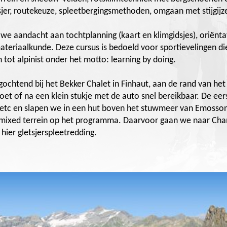
jer, routekeuze, spleetbergingsmethoden, omgaan met stijgijze
we aandacht aan tochtplanning (kaart en klimgidsjes), oriënt
teriaalkunde. Deze cursus is bedoeld voor sportievelingen d
 tot alpinist onder het motto: learning by doing.
chtend bij het Bekker Chalet in Finhaut, aan de rand van het
voet of na een klein stukje met de auto snel bereikbaar. De eer
 etc en slapen we in een hut boven het stuwmeer van Emosson
 mixed terrein op het programma. Daarvoor gaan we naar Cham
hier gletsjerspleetredding.