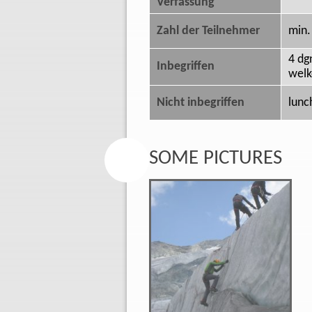
Verfassung
Zahl der Teilnehmer
min.
4 dg
Inbegriffen
welk
Nicht inbegriffen
lunc
SOME PICTURES