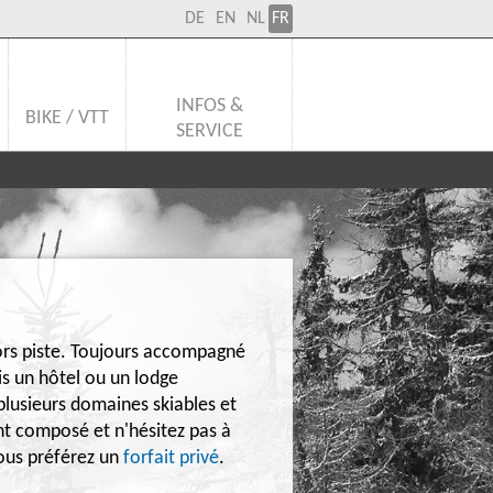
DE
EN
NL
FR
INFOS &
BIKE / VTT
SERVICE
ors piste. Toujours accompagné
is un hôtel ou un lodge
 plusieurs domaines skiables et
nt composé et n'hésitez pas à
vous préférez un
forfait privé
.