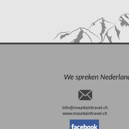
We spreken Nederlands
info@mountaintravel.ch
www.mountaintravel.ch