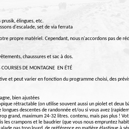
prusik, élingues, etc.
sons d'escalade, set de via ferrata
otre propre matériel. Cependant, nous n'accordons pas de rédu
vêtements, chaussures et sac à dos.
S COURSES DE MONTAGNE EN ÉTÉ
ative et peut varier en fonction du programme choisi, des prév
agne, bien ajustées
pique rétractable (on utilise souvent aussi un piolet et deux 
de longues descentes de randonnée et/ou si vous avez (rapide
trop grand, maximum 24-32 litres. contenu, mais pas plus ! Vot
pris les crampons et le baudrier (que vous nous empruntez habi
lade pas trop lourd, de préférence en matière élastique à sé