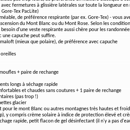
avec fermetures à glissière latérales sur toute la longueur e
 Gore-Tex PacLite)
éable, de préférence respirante (par ex. Gore-Tex) - vous av
Ascension du Mont Blanc ou du Mont Rose. Selon les conditi
besoin d'une veste respirante aussi chère pour les randonnées
 une capuche peut suffire.
maloft (mieux que polaire), de préférence avec capuche
oreilles
 moufles + paire de rechange
nts longs à séchage rapide
nfortables et chaudes sans coutures + 1 paire de rechange
aires (pas trop !)
nettes glacier
t pour le mont Blanc ou autres montagnes très hautes et froid
rop), y compris crème solaire à indice de protection élevé et crè
sechage rapide, petit flacon de gel désinfectant (il n'y a pas d'