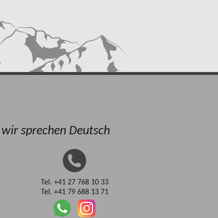
, wir sprechen Deutsch
Tel. +41 27 768 10 33
Tel. +41 79 688 13 71