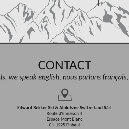
CONTACT
, we speak english, nous parlons français
Edward Bekker Ski & Alpinisme Switzerland Sàrl
Route d'Emosson 4
Espace Mont Blanc
CH-1925 Finhaut