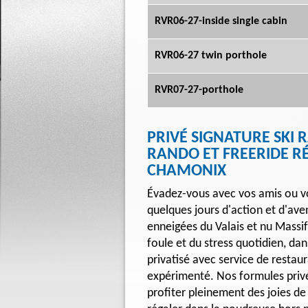
RVR06-27-inside single cabin
RVR06-27 twin porthole
RVR07-27-porthole
PRIVÉ SIGNATURE SKI
RANDO ET FREERIDE R
CHAMONIX
Évadez-vous avec vos amis ou vo
quelques jours d'action et d'av
enneigées du Valais et nu Massif
foule et du stress quotidien, da
privatisé avec service de resta
expérimenté. Nos formules privé
profiter pleinement des joies de l