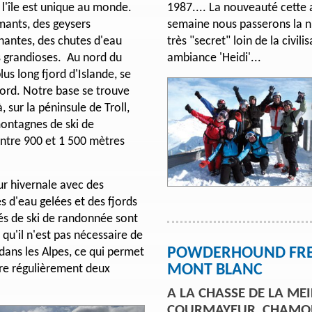
 l'île est unique au monde.
1987.... La nouveauté cette 
mants, des geysers
semaine nous passerons la n
onnantes, des chutes d'eau
très "secret" loin de la civili
s grandioses. Au nord du
ambiance 'Heidi'...
plus long fjord d'Islande, se
Nord. Notre base se trouve
à, sur la péninsule de Troll,
montagnes de ski de
tre 900 et 1 500 mètres
eur hivernale avec des
 d'eau gelées et des fjords
tés de ski de randonnée sont
 qu'il n'est pas nécessaire de
POWDERHOUND FREE
dans les Alpes, ce qui permet
MONT BLANC
ire régulièrement deux
A LA CHASSE DE LA ME
COURMAYEUR, CHAMON