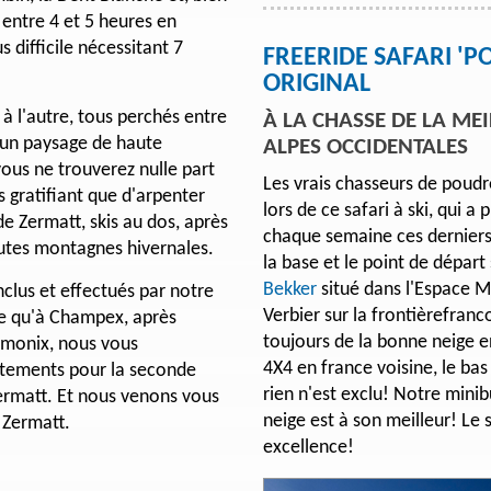
t entre 4 et 5 heures en
s difficile nécessitant 7
FREERIDE SAFARI 
ORIGINAL
à l'autre, tous perchés entre
À LA CHASSE DE LA ME
 un paysage de haute
ALPES OCCIDENTALES
ous ne trouverez nulle part
Les vrais chasseurs de poudr
s gratifiant que d'arpenter
lors de ce safari à ski, qui 
e Zermatt, skis au dos, après
chaque semaine ces derniers 
utes montagnes hivernales.
la base et le point de départ
Bekker
situé dans l'Espace 
inclus et effectués par notre
Verbier sur la frontièrefranc
fie qu'à Champex, après
toujours de la bonne neige e
amonix, nous vous
4X4 en france voisine, le bas
êtements pour la seconde
rien n'est exclu! Notre mini
Zermatt. Et nous venons vous
neige est à son meilleur! Le s
e Zermatt.
excellence!