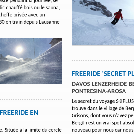
iste pendant la journée, se
dic chauffé bois ou le sauna,
 cheffe privée avec un
1h30 en train depuis Lausanne
FREERIDE 'SECRET P
DAVOS-LENZERHEIDE-B
PONTRESINA-AROSA
Le secret du voyage SKIPLUS
trouve dans le village de Ber
FREERIDE EN
Grisons, dont vous n'avez pe
Bergün est un vrai spot absol
e. Située à la limite du cercle
nouveau pour nous car nous