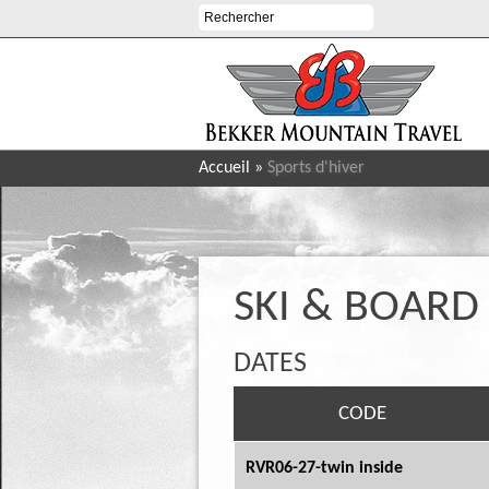
Accueil
»
Sports d'hiver
SKI & BOARD
DATES
CODE
RVR06-27-twin inside