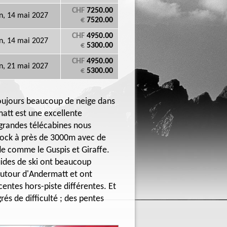
CHF
7250.00
n, 14 mai 2027
€
7520.00
CHF
4950.00
n, 14 mai 2027
€
5300.00
CHF
4950.00
n, 21 mai 2027
€
5300.00
oujours beaucoup de neige dans
matt est une excellente
 grandes télécabines nous
tock à près de 3000m avec de
de comme le Guspis et Giraffe.
uides de ski ont beaucoup
autour d'Andermatt et ont
ntes hors-piste différentes. Et
rés de difficulté ; des pentes