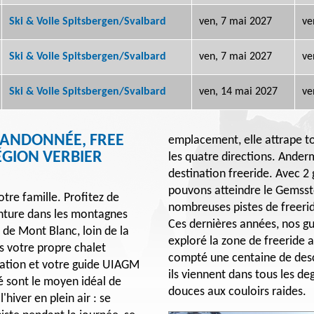
Ski & Voile Spitsbergen/Svalbard
ven, 7 mai 2027
ve
Ski & Voile Spitsbergen/Svalbard
ven, 7 mai 2027
ve
Ski & Voile Spitsbergen/Svalbard
ven, 14 mai 2027
ve
 RANDONNÉE, FREE
emplacement, elle attrape t
ÉGION VERBIER
les quatre directions. Ander
destination freeride. Avec 2
pouvons atteindre le Gemss
tre famille. Profitez de
nombreuses pistes de freeri
enture dans les montagnes
Ces dernières années, nos g
 de Mont Blanc, loin de la
exploré la zone de freeride 
ns votre propre chalet
compté une centaine de desce
uration et votre guide UIAGM
ils viennent dans tous les deg
 sont le moyen idéal de
douces aux couloirs raides.
'hiver en plein air : se