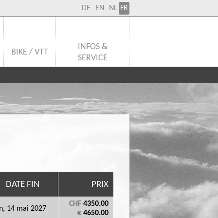
DE
EN
NL
FR
INFOS &
BIKE / VTT
SERVICE
DATE FIN
PRIX
CHF
4350.00
n, 14 mai 2027
€
4650.00