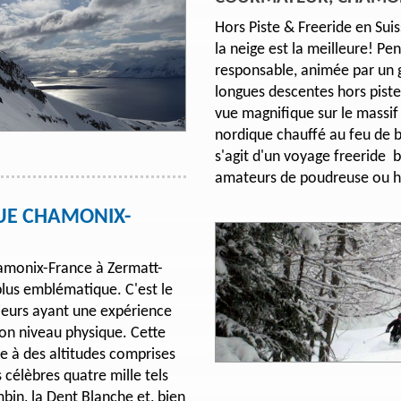
Hors Piste & Freeride en Suiss
la neige est la meilleure! Pe
responsable, animée par un 
longues descentes hors piste.
vue magnifique sur le massif
nordique chauffé au feu de bo
s'agit d'un voyage freeride b
amateurs de poudreuse ou ho
UE CHAMONIX-
amonix-France à Zermatt-
 plus emblématique. C'est le
kieurs ayant une expérience
bon niveau physique. Cette
 à des altitudes comprises
 célèbres quatre mille tels
bin, la Dent Blanche et, bien