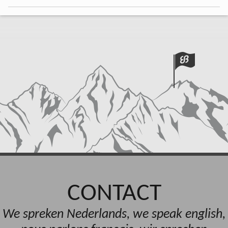
CONTACT
We spreken Nederlands, we speak english,