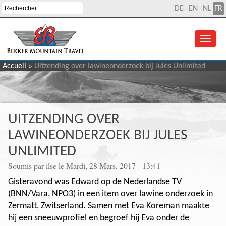
DE
EN
NL
FR
Accueil
»
Uitzending over lawineonderzoek bij Jules Unlimited
UITZENDING OVER
LAWINEONDERZOEK BIJ JULES
UNLIMITED
Soumis par
ilse
le Mardi, 28 Mars, 2017 - 13:41
Gisteravond was Edward op de Nederlandse TV
(BNN/Vara, NPO3) in een item over lawine onderzoek in
Zermatt, Zwitserland. Samen met Eva Koreman maakte
hij een sneeuwprofiel en begroef hij Eva onder de