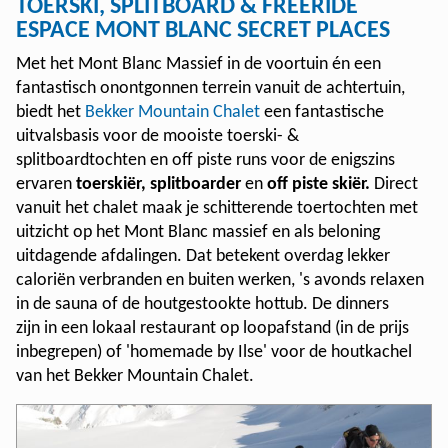
TOERSKI, SPLITBOARD & FREERIDE
ESPACE MONT BLANC SECRET PLACES
Met het Mont Blanc Massief in de voortuin én een
fantastisch onontgonnen terrein vanuit de achtertuin,
biedt het
Bekker Mountain Chalet
een fantastische
uitvalsbasis voor de mooiste toerski- &
splitboardtochten en off piste runs voor de enigszins
ervaren
toerskiër, splitboarder
en
off piste skiër.
Direct
vanuit het chalet maak je schitterende toertochten met
uitzicht op het Mont Blanc massief en als beloning
uitdagende afdalingen. Dat betekent overdag lekker
caloriën verbranden en buiten werken, 's avonds relaxen
in de sauna of de houtgestookte hottub. De dinners
zijn in een lokaal restaurant op loopafstand (in de prijs
inbegrepen) of 'homemade by Ilse' voor de houtkachel
van het Bekker Mountain Chalet.