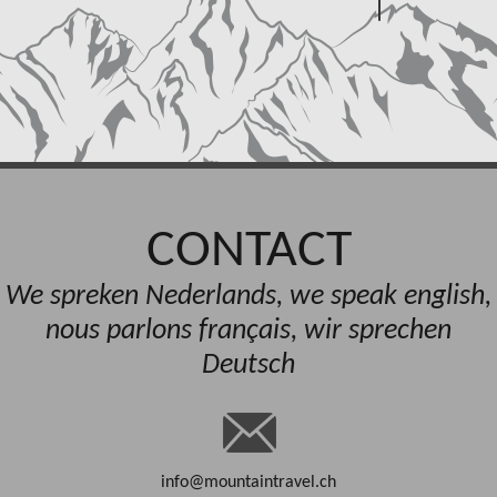
CONTACT
We spreken Nederlands, we speak english,
nous parlons français, wir sprechen
Deutsch
info@mountaintravel.ch