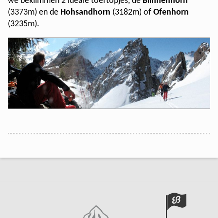
we beklimmen 2 ideale toertopjes, de
Blinnenhorn
(3373m) en de
Hohsandhorn
(3182m) of
Ofenhorn
(3235m).