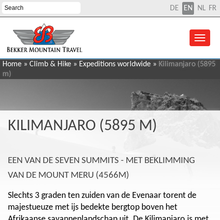
DE
EN
NL
FR
Home
»
Climb & Hike
»
Expeditions worldwide
»
Kilimanjaro (5895
m)
KILIMANJARO (5895 M)
EEN VAN DE SEVEN SUMMITS - MET BEKLIMMING
VAN DE MOUNT MERU (4566M)
Slechts 3 graden ten zuiden van de Evenaar torent de
majestueuze met ijs bedekte bergtop boven het
Afrikaanse savannenlandschap uit. De Kilimanjaro is met