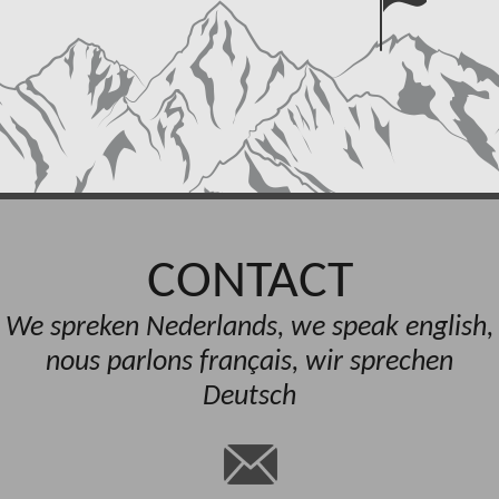
CONTACT
We spreken Nederlands, we speak english,
nous parlons français, wir sprechen
Deutsch