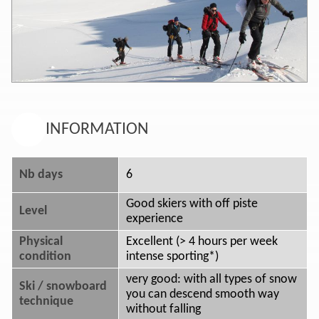
INFORMATION
Nb days
6
Good skiers with off piste
Level
experience
Physical
Excellent (> 4 hours per week
condition
intense sporting*)
very good: with all types of snow
Ski / snowboard
you can descend smooth way
technique
without falling