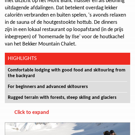
met uitzicht op het Mont Blanc massief en als beloning
uitdagende afdalingen. Dat betekent overdag lekker
caloriën verbranden en buiten spelen, 's avonds relaxen
in de sauna of de houtgestookte hottub.
De dinners
zijn in een lokaal restaurant op loopafstand (in de prijs
inbegrepen) of 'homemade by Ilse' voor de houtkachel
van het Bekker Mountain Chalet.
HIGHLIGHTS
Comfortable lodging with good food and skitouring from
the backyard
For beginners and advanced skitourers
Rugged terrain with forests, steep skiing and glaciers
Click to expand