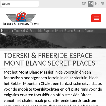
DE
EN
NL
FR
Home
»
Toerski & Freeride Espace Mont Blanc Secret Places
TOERSKI & FREERIDE ESPACE
MONT BLANC SECRET PLACES
Met het
Mont Blanc
Massief in de voortuin én een
fantastisch onontgonnen terrein in de achtertuin, biedt
het Bekker Mountain Chalet een fantastische uitvalsbasis
voor de mooiste
toerskitochten
en off piste runs
voor de
enigszins ervaren toerskiër en off piste skiër. Direct
vanuit het chalet maak je schitterende
toerskitochten